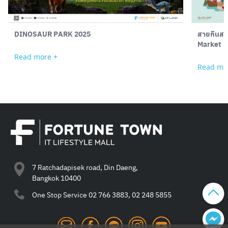
DINOSAUR PARK 2025
สายกินสาย
Market b
Read more +
Read mo
7 Ratchadapisek road, Din Daeng,
Bangkok 10400
One Stop Service
02 766 3883, 02 248 5855