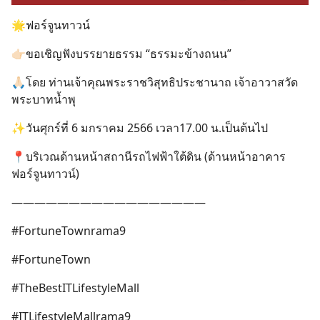
🌟ฟอร์จูนทาวน์
👉🏻ขอเชิญฟังบรรยายธรรม “ธรรมะข้างถนน”
🙏🏻โดย ท่านเจ้าคุณพระราชวิสุทธิประชานาถ เจ้าอาวาสวัด
พระบาทน้ำพุ
✨วันศุกร์ที่ 6 มกราคม 2566 เวลา17.00 น.เป็นต้นไป
📍บริเวณด้านหน้าสถานีรถไฟฟ้าใต้ดิน (ด้านหน้าอาคาร
ฟอร์จูนทาวน์)
—————————————————
#FortuneTownrama9
#FortuneTown
#TheBestITLifestyleMall
#ITLifestyleMallrama9