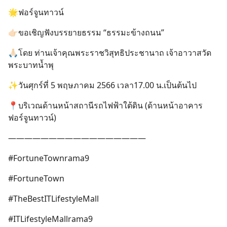
🌟ฟอร์จูนทาวน์
👉🏻ขอเชิญฟังบรรยายธรรม “ธรรมะข้างถนน”
🙏🏻โดย ท่านเจ้าคุณพระราชวิสุทธิประชานาถ เจ้าอาวาสวัด
พระบาทน้ำพุ
✨วันศุกร์ที่ 5 พฤษภาคม 2566 เวลา17.00 น.เป็นต้นไป
📍บริเวณด้านหน้าสถานีรถไฟฟ้าใต้ดิน (ด้านหน้าอาคาร
ฟอร์จูนทาวน์)
—————————————————
#FortuneTownrama9
#FortuneTown
#TheBestITLifestyleMall
#ITLifestyleMallrama9