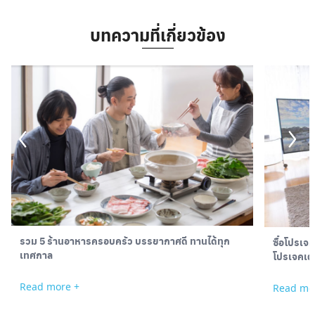
บทความที่เกี่ยวข้อง
รวม 5 ร้านอาหารครอบครัว บรรยากาศดี ทานได้ทุก
ซื้อโปรเจค
เทศกาล
โปรเจคเตอร
Read more +
Read mo