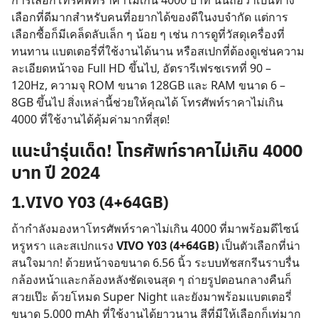
การเลือกโทรศัพท์ราคาไม่เกิน 4000 บาท นั้นถือว่าเป็นทาง
เลือกที่ดีมากสำหรับคนที่อยากได้ของดีในงบจำกัด แต่การ
เลือกซื้อก็มีเคล็ดลับเล็ก ๆ น้อย ๆ เช่น การดูที่วัสดุเครื่องที่
ทนทาน แบตเตอรี่ที่ใช้งานได้นาน หรือสเปกที่ต้องดูเช่นความ
ละเอียดหน้าจอ Full HD ขึ้นไป, อัตรารีเฟรชเรทที่ 90 –
120Hz, ความจุ ROM ขนาด 128GB และ RAM ขนาด 6 –
8GB ขึ้นไป สิ่งเหล่านี้ช่วยให้คุณได้ โทรศัพท์ราคาไม่เกิน
4000 ที่ใช้งานได้คุ้มค่ามากที่สุด!
แนะนำรุ่นเด็ด!
โทรศัพท์ราคาไม่เกิน 4000
บาท ปี 2024
1.VIVO Y03 (4+64GB)
ถ้ากำลังมองหาโทรศัพท์ราคาไม่เกิน 4000 ที่มาพร้อมดีไซน์
หรูหรา และสเปกแรง
VIVO Y03 (4+64GB)
เป็นตัวเลือกที่น่า
สนใจมาก! ด้วยหน้าจอขนาด 6.56 นิ้ว ระบบทัชสกรีนราบรื่น
กล้องหน้าและกล้องหลังชัดเจนสุด ๆ ถ่ายรูปตอนกลางคืนก็
สวยเป๊ะ ด้วยโหมด Super Night และยังมาพร้อมแบตเตอรี่
ขนาด 5,000 mAh ที่ใช้งานได้ยาวนาน สีที่มีให้เลือกก็เท่มาก