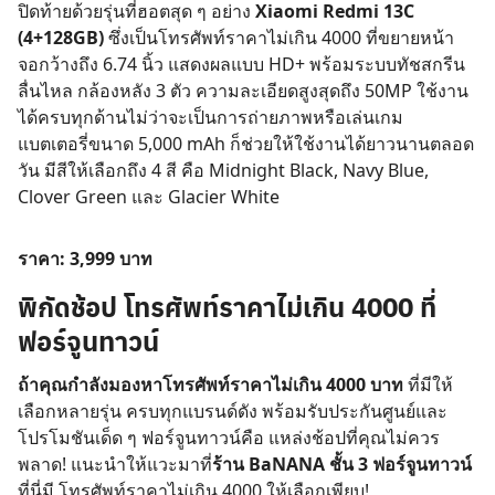
ปิดท้ายด้วยรุ่นที่ฮอตสุด ๆ อย่าง
Xiaomi Redmi 13C
(4+128GB)
ซึ่งเป็นโทรศัพท์ราคาไม่เกิน 4000 ที่ขยายหน้า
จอกว้างถึง 6.74 นิ้ว แสดงผลแบบ HD+ พร้อมระบบทัชสกรีน
ลื่นไหล กล้องหลัง 3 ตัว ความละเอียดสูงสุดถึง 50MP ใช้งาน
ได้ครบทุกด้านไม่ว่าจะเป็นการถ่ายภาพหรือเล่นเกม
แบตเตอรี่ขนาด 5,000 mAh ก็ช่วยให้ใช้งานได้ยาวนานตลอด
Search
วัน มีสีให้เลือกถึง 4 สี คือ Midnight Black, Navy Blue,
for:
Clover Green และ Glacier White
ราคา: 3,999 บาท
พิกัดช้อป
โทรศัพท์ราคาไม่เกิน 4000
ที่
ฟอร์จูนทาวน์
ถ้าคุณกำลังมองหา
โทรศัพท์ราคาไม่เกิน 4000
บาท
ที่มีให้
เลือกหลายรุ่น ครบทุกแบรนด์ดัง พร้อมรับประกันศูนย์และ
โปรโมชันเด็ด ๆ ฟอร์จูนทาวน์คือ แหล่งช้อปที่คุณไม่ควร
พลาด! แนะนำให้แวะมาที่
ร้าน BaNANA ชั้น 3 ฟอร์จูนทาวน์
ที่นี่มี โทรศัพท์ราคาไม่เกิน 4000 ให้เลือกเพียบ!