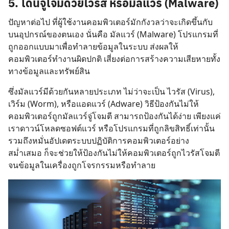
5. โดนจู่โจมด้วยไวรัส หรือมัลแวร์ (Malware)
ปัญหาต่อไป ที่ผู้ใช้งานคอมพิวเตอร์มักกังวลว่าจะเกิดขึ้นกับ
บนอุปกรณ์ของตนเอง นั่นคือ มัลแวร์ (Malware) โปรแกรมที่
ถูกออกแบบมาเพื่อทำลายข้อมูลในระบบ ส่งผลให้
คอมพิวเตอร์ทำงานผิดปกติ เสี่ยงต่อการสร้างความเสียหายทั้ง
ทางข้อมูลและทรัพย์สิน
ซึ่งมัลแวร์มีด้วยกันหลายประเภท ไม่ว่าจะเป็น ไวรัส (Virus),
เวิร์ม (Worm), หรือแอดแวร์ (Adware) วิธีป้องกันไม่ให้
คอมพิวเตอร์ถูกมัลแวร์จู่โจมตี สามารถป้องกันได้ง่าย เพียงแค่
เราดาวน์โหลดซอฟต์แวร์ หรือโปรแกรมที่ถูกลิขสิทธิ์เท่านั้น
รวมถึงหมั่นอัปเดตระบบปฏิบัติการคอมพิวเตอร์อย่าง
สม่ำเสมอ ก็จะช่วยให้ป้องกันไม่ให้คอมพิวเตอร์ถูกไวรัสโจมตี
จนข้อมูลในเครื่องถูกโจรกรรมหรือทำลาย