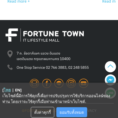
Read mo
Read more +
7 ถ. รัชดาภิเษก แขวง ดินแดง
เขตดินแดง กรุงเทพมหานคร 10400
One Stop Service
02 766 3883, 02 248 5855
[
ไทย
|
EN
]
เว็บไซต์นี้มีการใช้คุกกี้เพื่อการปรับปรุงการใช้บริการออนไลน์ของ
Promotion
Happening
Review
Directory
Contact Us
Shop
ท่าน โดยเราจะใช้คุกกี้เมื่อท่านเข้ามาหน้าเว็บไซต์
.
©FORTUNETOWN 2021
—
TERMS
—
PRIVACY
ตั้งค่าคุกกี้
ยอมรับทั้งหมด