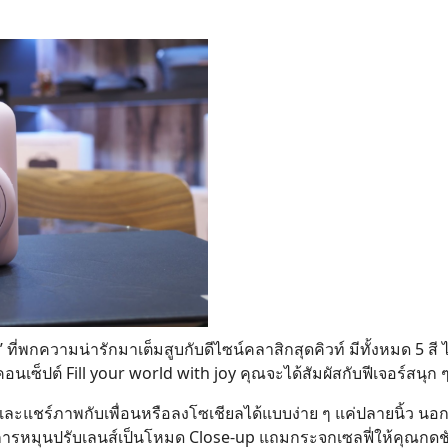
’ ที่พกความน่ารักมาเต็มสูบกับดีไซน์คลาสิกสุดคิวท์ มีทั้งหมด 5 สี 
เซ็ปต์ Fill your world with joy คุณจะได้สัมผัสกับฟีเจอร์สนุก ๆ
ละแชร์ภาพกับเพื่อนหรือลงโซเชียลได้แบบง่าย ๆ แค่ปลายนิ้ว นอกจา
วยการหมุนปรับเลนส์เป็นโหมด Close-up แถมกระจกเซลฟี่ให้คุณกดชัต