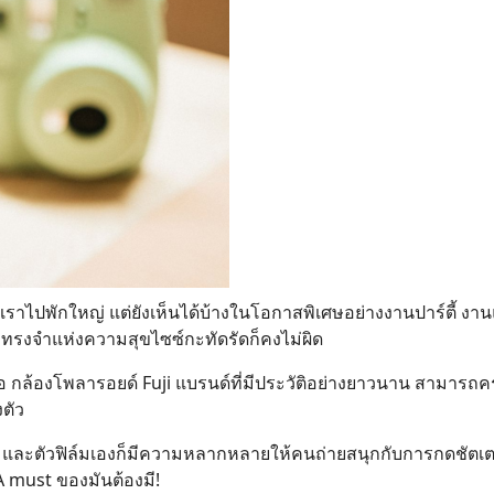
าไปพักใหญ่ แต่ยังเห็นได้บ้างในโอกาสพิเศษอย่างงานปาร์ตี้ ง
วามทรงจำแห่งความสุขไซซ์กะทัดรัดก็คงไม่ผิด
 คือ กล้องโพลารอยด์ Fuji แบรนด์ที่มีประวัติอย่างยาวนาน สามารถครอ
ตัว
อื่น และตัวฟิล์มเองก็มีความหลากหลายให้คนถ่ายสนุกกับการกดชัตเ
 A must ของมันต้องมี!