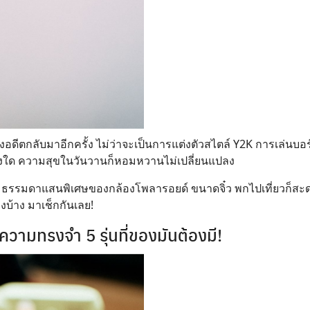
งอดีตกลับมาอีกครั้ง ไม่ว่าจะเป็นการแต่งตัวสไตล์ Y2K การเล่นบ
ใด ความสุขในวันวานก็หอมหวานไม่เปลี่ยนแปลง
มธรรมดาแสนพิเศษของกล้องโพลารอยด์ ขนาดจิ๋ว พกไปเที่ยวก็ส
องบ้าง มาเช็กกันเลย!
ความทรงจำ 5 รุ่นที่ของมันต้องมี!