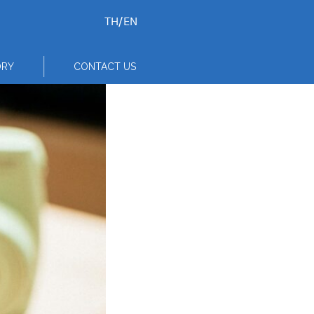
TH
/
EN
ORY
CONTACT US