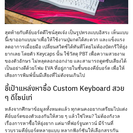
สุดท้ายกับคีย์บอร์ดดีไซน์สุดเจ๋ง เป็นรูปทรงแบบอิสระ เห็นแบบ
นี้เขาออกแบบมาเพื่อให้ใช้งานปุ่มกดได้สะดวก และแข็งแรง
ลดอาการเมื่อยมือ เปลี่ยนสวิตช์ได้ทันทีโดยไม่ต้องบัดกรีให้ยุ่ง
ยากเลย โดยตัว Keycaps นั้น ใช้วัสดุ PBT เพื่อความสวยงาม
ของตัวอักษร ไม่หลุดลอกออกง่าย และสามารถดูดซับเสียงได้
เป็นอย่างดีด้วยโฟม EVA ที่อยู่ภายในชั้นของคีย์บอร์ด เพื่อให้
เสียงการพิมพ์นั้นมีเสียงที่ไม่ดังจนเกินไป
ชี้เป้าแหล่งหาซื้อ Custom Keyboard สวย
ๆ ดีไซน์เท่
หลังจากศึกษาข้อมูลทั้งหมดแล้ว ทุกคนคงอยากเตรียมไปแต่ง
คีย์บอร์ดของตัวเองกันให้สวย ๆ แล้วใช่ไหม? ไม่ต้องกังวล
เรื่องการหาซื้อให้ยุ่งยาก แค่มาที่ฟอร์จูนทาวน์ มีร้านที่
รวบรวมคีย์บอร์ดหลายแบบ หลากฟังก์ชันให้เลือกสรรกัน