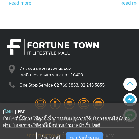
Read more +
Read mo
7 ถ. รัชดาภิเษก แขวง ดินแดง
เขตดินแดง กรุงเทพมหานคร 10400
One Stop Service
02 766 3883, 02 248 5855
[
ไทย
|
EN
]
เว็บไซต์นี้มีการใช้คุกกี้เพื่อการปรับปรุงการใช้บริการออนไลน์ของ
Promotion
Happening
Review
Directory
Contact Us
Shop
ท่าน โดยเราจะใช้คุกกี้เมื่อท่านเข้ามาหน้าเว็บไซต์
.
©FORTUNETOWN 2021
—
TERMS
—
PRIVACY
ตั้งค่าคุกกี้
ยอมรับทั้งหมด