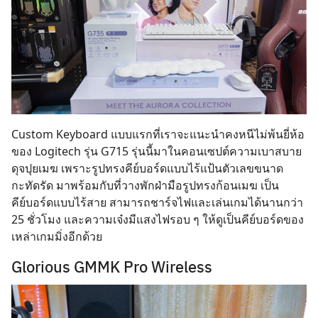
Custom Keyboard แบบแรกที่เราจะแนะนำคงหนีไม่พ้นยี่ห้อ
ของ Logitech รุ่น G715 รุ่นนี้มาในคอนเซปต์ความเบาสบาย
ดุจปุยเมฆ เพราะรูปทรงคีย์บอร์ดแบบไร้แป้นตัวเลขขนาด
กะทัดรัด มาพร้อมกับที่วางพักฝ่ามือรูปทรงก้อนเมฆ เป็น
คีย์บอร์ดแบบไร้สาย สามารถชาร์จไฟและเล่นเกมได้นานกว่า
25 ชั่วโมง และความเจ๋งมีแสงไฟรอบ ๆ ให้ดูเป็นคีย์บอร์ดของ
เหล่าเกมมิ่งอีกด้วย
Glorious GMMK Pro Wireless