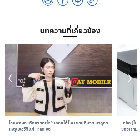
บทความที่เกี่ยวข้อง
ไอแพดงอ เกิดจากอะไร? เคลมได้ไหม ซ่อมกี่บาท มาดูสา
เคล็ด (ไม่
เหตุเเละวิธีเเก้ iPad งอ
ของเรามาก