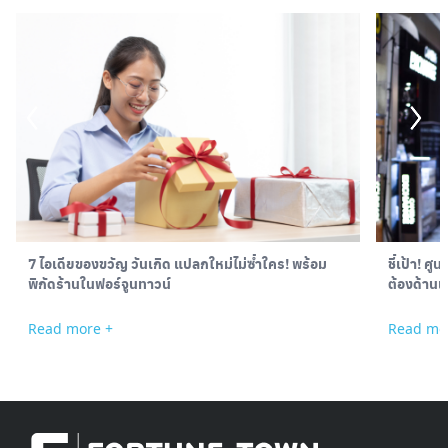
7 ไอเดียของขวัญ วันเกิด แปลกใหม่ไม่ซ้ำใคร! พร้อม
ชี้เป้า! ศ
พิกัดร้านในฟอร์จูนทาวน์
ต้องด้านเ
Read more +
Read mo