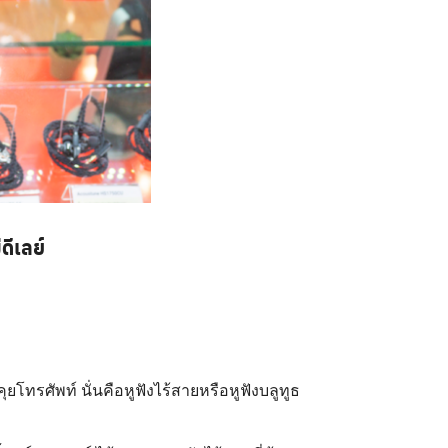
่ดีเลย์
โทรศัพท์ นั่นคือหูฟังไร้สายหรือหูฟังบลูทูธ