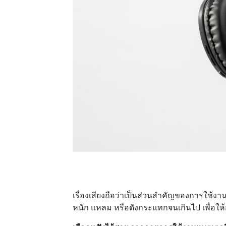
เรื่องเสียงถือว่าเป็นส่วนสำคัญของการใช้งาน
หนัก แหลม หรือดังกระแทกจนเกินไป เพื่อให้ก