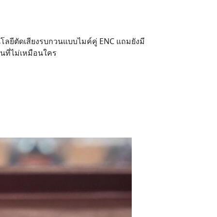
โนโลยีตัดเสียงรบกวนแบบไมค์คู่ ENC แถมยังมี
่นที่ไม่เหมือนใคร