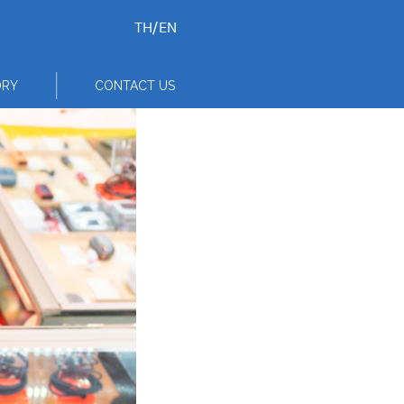
TH
/
EN
ORY
CONTACT US