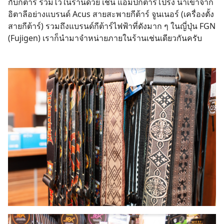
กับกีต้าร์ รวมไว้ในร้านด้วย เช่น แอมป์กีต้าร์โปร่ง นำเข้าจาก
อิตาลีอย่างแบรนด์ Acus สายสะพายกีต้าร์ จูนเนอร์ (เครื่องตั้ง
สายกีต้าร์) รวมถึงแบรนด์กีต้าร์ไฟฟ้าที่ดังมาก ๆ ในญี่ปุ่น FGN
(Fujigen) เราก็นำมาจำหน่ายภายในร้านเช่นเดียวกันครับ