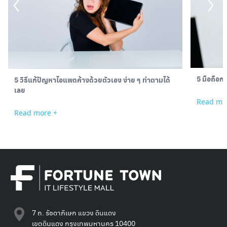
5 มือถือ
5 วิธีแก้ปัญหาไอแพดค้างด้วยตัวเอง ง่าย ๆ ทำตามได้
เลย
Read mo
Read more +
7 ถ. รัชดาภิเษก แขวง ดินแดง
เขตดินแดง กรุงเทพมหานคร 10400