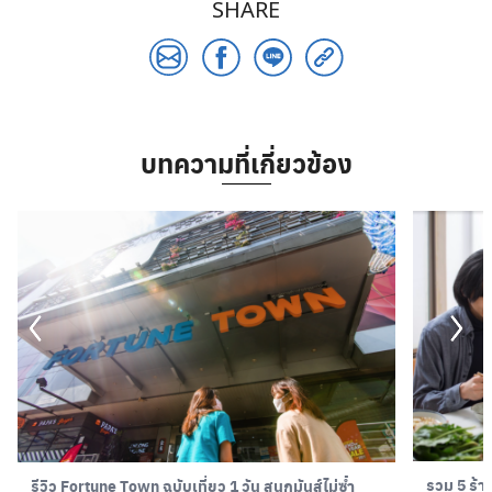
SHARE
บทความที่เกี่ยวข้อง
Search
for:
รวม 5 ร้
รีวิว Fortune Town ฉบับเที่ยว 1 วัน สนุกมันส์ไม่ซ้ำ