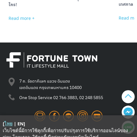
เทศกาล
ใคร!
Read mo
Read more +
7 ถ. รัชดาภิเษก แขวง ดินแดง
เขตดินแดง กรุงเทพมหานคร 10400
One Stop Service
02 766 3883, 02 248 5855
[
ไทย
|
EN
]
เว็บไซต์นี้มีการใช้คุกกี้เพื่อการปรับปรุงการใช้บริการออนไลน์ของ
Promotion
Happening
Review
Directory
Contact Us
Shop