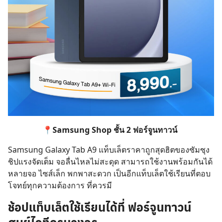
📍Samsung Shop ชั้น 2 ฟอร์จูนทาวน์
Samsung Galaxy Tab A9 แท็บเล็ตราคาถูกสุดฮิตของซัมซุง
ชิปแรงจัดเต็ม จอลื่นไหลไม่สะดุด สามารถใช้งานพร้อมกันได้
หลายจอ ไซส์เล็ก พกพาสะดวก เป็นอีกแท็บเล็ตใช้เรียนที่ตอบ
โจทย์ทุกความต้องการ ที่ควรมี
ช้อป
แท็บเล็ตใช้เรียน
ได้ที่ ฟอร์จูนทาวน์