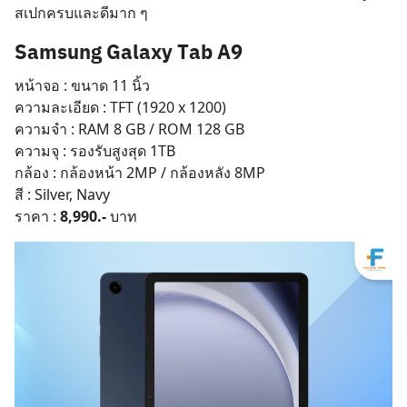
สเปกครบและดีมาก ๆ
Samsung Galaxy Tab A9
หน้าจอ : ขนาด 11 นิ้ว
ความละเอียด : TFT (1920 x 1200)
ความจำ : RAM 8 GB / ROM 128 GB
ความจุ : รองรับสูงสุด 1TB
กล้อง : กล้องหน้า 2MP / กล้องหลัง 8MP
สี : Silver, Navy
ราคา :
8,990.-
บาท