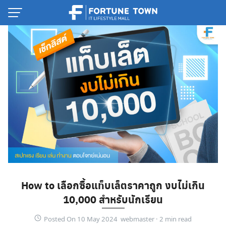
Skip
to
content
Thai
How to เลือกซื้อแท็บเล็ตราคาถูก งบไม่เกิน
English
10,000 สำหรับนักเรียน
Posted On 10 May 2024 webmaster ·