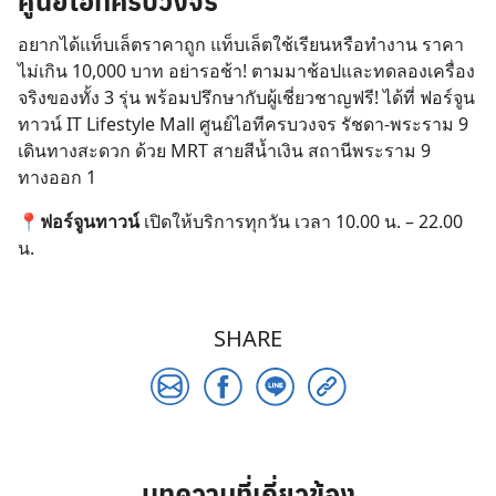
ศูนย์ไอทีครบวงจร
อยากได้แท็บเล็ตราคาถูก แท็บเล็ตใช้เรียนหรือทำงาน ราคา
ไม่เกิน 10,000 บาท อย่ารอช้า! ตามมาช้อปและทดลองเครื่อง
จริงของทั้ง 3 รุ่น พร้อมปรึกษากับผู้เชี่ยวชาญฟรี! ได้ที่ ฟอร์จูน
ทาวน์ IT Lifestyle Mall ศูนย์ไอทีครบวงจร รัชดา-พระราม 9
เดินทางสะดวก ด้วย MRT สายสีน้ำเงิน สถานีพระราม 9
ทางออก 1
📍
ฟอร์จูนทาวน์
เปิดให้บริการทุกวัน
เวลา 10.00 น. – 22.00
น.
SHARE
บทความที่เกี่ยวข้อง