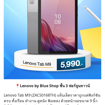
📍
Lenovo by Blue Shop ชั้น 3 ฟอร์จูนทาวน์
Search
for:
Lenovo Tab M9 (ZAC50168TH) แท็บเล็ตราคาถูกแต่ฟังก์ชัน
ครบ ทั้งเรียน ทำงาน ดูหนัง ฟังเพลง ด้วยหน้าจอขนาด 9 นิ้ว