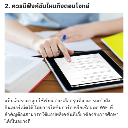
2. ควรมีฟังก์ชันไหนถึงตอบโจทย์
แท็บเล็ตราคาถูก ใช้เรียน ต้องเลือกรุ่นที่สามารถเข้าถึง
อินเทอร์เน็ตได้ โดยการใส่ซิมการ์ด หรือเชื่อมต่อ WiFi ที่
สำคัญต้องสามารถใช้แอปพลิเคชันที่เกี่ยวข้องกับการศึกษา
ได้เป็นอย่างดี