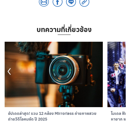
บทความที่เกี่ยวข้อง
อัปเดตล่าสุด! รวม 12 กล้อง Mirrorless ถ่ายภาพสวย
โมเดล ฟิก
ถ่ายวิดีโอคมชัด ปี 2025
หายาก พร