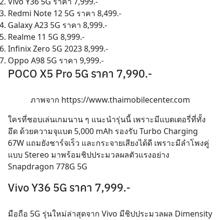
Vivo Y36 5G ราคา 7,999.-
Redmi Note 12 5G ราคา 8,499.-
Galaxy A23 5G ราคา 8,999.-
Realme 11 5G 8,999.-
Infinix Zero 5G 2023 8,999.-
Oppo A98 5G ราคา 9,999.-
POCO X5 Pro 5G ราคา 7,990.-
ภาพจาก
https://www.thaimobilecenter.com
ใครที่ชอบเล่นเกมนาน ๆ แนะนำรุ่นนี้ เพราะมีแบตเตอรี่ที่ทั้ง
อึด ด้วยความจุแบต 5,000 mAh รองรับ Turbo Charging
67W แถมยังชาร์จเร็ว และกระจายเสียงได้ดี เพราะมีลำโพงคู่
แบบ Stereo มาพร้อมชิปประมวลผลตัวแรงอย่าง
Snapdragon 778G 5G
Vivo Y36 5G ราคา 7,999.-
มือถือ 5G รุ่นใหม่ล่าสุดจาก Vivo มีชิปประมวลผล Dimensity