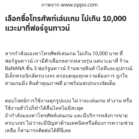
ภาพจาก
www.oppo.com
เลือกซื้อโทรศัพท์เล่นเกม ไม่เกิน 10,000
แวะมาที่ฟอร์จูนทาวน์
หากกำลังมองหาโทรศัพท์เล่นเกม ไม่เกิน 10,000 บาท ที่
ฟอร์จูนทาวน์ เรามีตัวเลือกหลากหลายรุ่น แค่แวะมาที่ ร้าน
BaNANA ชั้น 3 ฟอร์จูนทาวน์ ร้านขายสินค้าไอทีและอุปกรณ์
อิเล็กทรอนิกส์ครบวงจร ครอบคลุมทุกความต้องการ ถูกใจ
สายเกมมิ่ง สินค้าคุณภาพดี มาพร้อมสเปกแรงจัดเต็ม
ตอบโจทย์การใช้งานทุกรูปแบบ ไม่ว่าจะเล่นเกม ทำงาน หรือ
ใช้งานทั่วไปก็ทำได้ลื่นไหลไม่มีสะดุด
ถ้ากำลังมองหาโทรศัพท์เล่นเกม และมีบริการหลังการขาย
ครบวงจร ไม่ว่าจะมีปัญหาด้านเทคนิคหรือต้องการความช่วย
เหลือ ก็สามารถติดต่อได้ที่นี่เลย