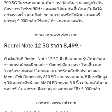
700 5G ใครชอบเล่นเกมมัน ๆ กราฟิกเน้น ๆ น่าจะถูกใจกัน
อัตราการรีเฟรช 90Hz แสดงผลได้คมชัด ลื่นไหล สัมผัสได้
อย่างรวดเร็ว แถมยังถ่ายภาพสวยคมชัดอีกด้วย แบตเตอรี่
ความจุ 5,000mAh ใช้งานได้ยาวนานตลอดวัน
ภาพจาก
www.vivo.com
Redmi Note 12 5G ราคา 8,499.-
เริ่มต้นกันที่ Redmi Note 12 5G มือถือเล่นเกมรุ่นใหม่ล่าสุด
จากแบรนด์ยอดนิยมอย่าง Xiaomi มีสเปกแรง ไหลลื่น ตอบ
โจทย์สายเกมเมอร์โดยเฉพาะ มาพร้อมกับชิปประมวลผล
MediaTek Dimensity 810 5G สามารถเล่นเกมที่มีกราฟิกสูง
ๆ ได้ และยังมีหน้าจอ AMOLED ขนาด 6.6 นิ้ว เล่นเกมได้นาน
หลายชั่วโมง เพราะมีความจุของแบตเตอรี่ถึง 5,000mAh
ภาพจาก
www.mi.com