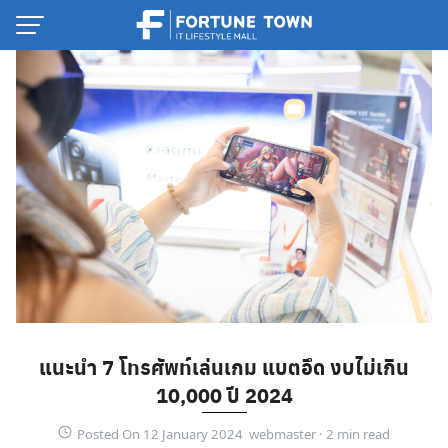
Skip
to
content
Thai
แนะนำ 7 โทรศัพท์เล่นเกม แบตอึด งบไม่เกิน
English
10,000 ปี 2024
Posted On 12 January 2024 webmaster ·