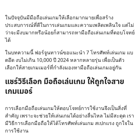
ในปัจจุบันมีมือถือเล่นเกมให้เลือกมากมายเพื่อสร้าง
ประสบการณ์ที่ดีในการเล่นเกมและความเพลิดเพลินใจ แต่ไม่
ว่าจะมีงบมากหรือน้อยก็สามารถหามือถือเล่นเกมที่ตอบโจทย์
ได้
ในบทความนี้ ฟอร์จูนทาวน์ขอแนะนำ 7 โทรศัพท์เล่นเกม แบ
ตอึด งบไม่เกิน 10,000 ปี 2024 หลากหลายรุ่น เพื่อเป็นตัว
เลือกให้สายเกมเมอร์ที่กำลังมองหามือถือเล่นเกมอยู่กัน
แชร์วิธีเลือก มือถือเล่นเกม ให้ถูกใจสาย
เกมเมอร์
การเลือกมือถือเล่นเกมให้ตอบโจทย์การใช้งานจึงเป็นสิ่งที่
สำคัญ เพราะจะช่วยให้เล่นเกมได้อย่างลื่นไหล ไม่มีสะดุด เรา
มีวิธีการเลือกมือถือให้ได้โทรศัพท์เล่นเกม สเปกแรง ถูกใจใน
การใช้งาน