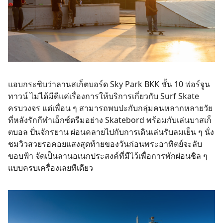
แอบกระซิบว่าลานสเก็ตบอร์ด
Sky Park BKK
ชั้น 10 ฟอร์จูน
ทาวน์​ ไม่ได้มีดีแค่เรื่องการให้บริการเกี่ยวกับ Surf Skate
ครบวงจร แต่เพื่อน ๆ สามารถพบปะกับกลุ่มคนหลากหลายวัย
ที่หลังรักกีฬาเอ็กซ์ตรีมอย่าง Skatebord พร้อมกับเล่นบาสเก็
ตบอล ปั่นจักรยาน ผ่อนคลายไปกับการเดินเล่นรับลมเย็น ๆ นั่ง
ชมวิวสวยรอคอยแสงสุดท้ายของวันก่อนพระอาทิตย์จะลับ
ขอบฟ้า จัดเป็นลานอเนกประสงค์ที่มีไว้เพื่อการพักผ่อนชิล ๆ
แบบครบเครื่องเลยทีเดียว