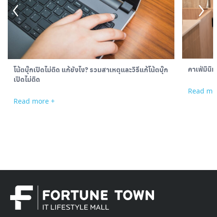
คาเฟ่มินิ
โน้ตบุ๊กเปิดไม่ติด แก้ยังไง? รวมสาเหตุและวิธีแก้โน้ตบุ๊ก
เปิดไม่ติด
Read mo
Read more +