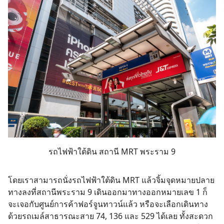
รถไฟฟ้าใต้ดิน สถานี MRT พระราม 9
โดยเราสามารถนั่งรถไฟฟ้าใต้ดิน MRT แล้วจิ้มจุดหมายปลาย
ทางลงที่สถานีพระราม 9 เดินออกมาทางออกหมายเลข 1 ก็
จะเจอกับศูนย์การค้าฟอร์จูนทาวน์แล้ว หรือจะเลือกเดินทาง
ด้วยรถเมล์สาธารณะสาย 74, 136 และ 529 ได้เลย ทั้งสะดวก