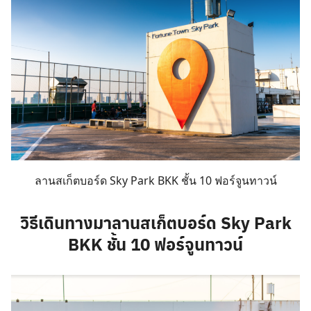
ลานสเก็ตบอร์ด Sky Park BKK ชั้น 10 ฟอร์จูนทาวน์
วิธีเดินทางมาลานสเก็ตบอร์ด Sky Park
BKK ชั้น 10 ฟอร์จูนทาวน์