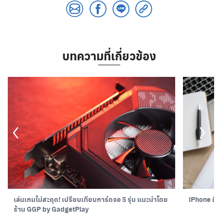
บทความที่เกี่ยวข้อง
เล่นเกมไม่สะดุด! เปรียบเทียบการ์ดจอ 5 รุ่น แนะนำโดย
iPhone มือ
ร้าน GGP by GadgetPlay