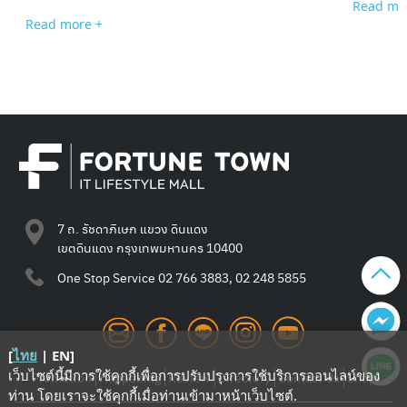
Read mo
Read more +
7 ถ. รัชดาภิเษก แขวง ดินแดง
เขตดินแดง กรุงเทพมหานคร 10400
One Stop Service
02 766 3883, 02 248 5855
[
ไทย
|
EN
]
เว็บไซต์นี้มีการใช้คุกกี้เพื่อการปรับปรุงการใช้บริการออนไลน์ของ
Promotion
Happening
Review
Directory
Contact Us
Shop
ท่าน โดยเราจะใช้คุกกี้เมื่อท่านเข้ามาหน้าเว็บไซต์
.