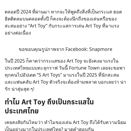
ตลอดปี 2024 ที่ผ่านมา หากจะให้พูดถึงสิ่งที่เป็นกระแส ฮอต
ฮิตติดลมบนตลอดทั้งปี ก็คงจะต้องนึกถึงของเล่นหรือของ
สะสมอย่าง “Art Toy” กับกระแสการเล่น Art Toy ที่มาแรง
อย่างต่อเนื่อง
ขอขอบคุณรูปภาพจาก Facebook:
Snapmore
ในปี 2025 ก็คาดว่ากระแสของ Art Toy จะยังคงมาแรงใน
ประเทศไทยแบบทะลุกราฟ วันนี้ Fortune Town เลยจะขอพา
ทุกคนไปอัปเดต “5 Art Toys” มาแรงในปี 2025 ที่นักสะสม
และแฟนคลับ Art Toy ตัวจริงจะต้องห้ามพลาด บอกเลยว่า น่า
รัก น่าสุ่มสุด ๆ!
ทำไม Art Toy ถึงเป็นกระแสใน
ประเทศไทย
เคยสงสัยกันไหมว่า ทำไมของเล่น Art Toy ถึงได้รับความนิยม
เป็นอย่างมากในประเทศไทย? มาดูคำตอบกัน