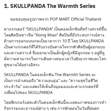
1. SKULLPANDA The Warmth Series
ขอขอบคุณรูปภาพจาก
POP MART Official Thailand
คาแรกเตอร์ “SKULLPANDA” เป็นคอลเล็กชันที่สร้างสรรค์ขึ้น
โดยศิลปินชาวจีน “Xiong Miao” ศิลปินที่มีประสบการณ์ทาง
ด้านการออกแบบเกมเป็นเวลากว่า 10 ปี โดย SKULLPANDA
เป็นคาแรกเตอร์ที่ได้รับแรงบันดาลใจจากตัวศิลปินผู้ออกแบบ
และดาวเคราะห์ จึงออกมาเป็นเด็กผู้หญิงที่มีลูกกลม ๆ อยู่ที่หู
มีความสามารถในการเดินทางท่องเวลาไปยังอวกาศและโลก
คู่ขนานได้อย่างอิสระ
SKULLPANDA ในคอลเล็กชัน The Warmth Series จะ
เป็นการนำเสนอถึง “ความอบอุ่น” และ “ความสุขในชีวิต
ประจำวัน” และแสดงให้เห็นถึงมุมมองและคาแรกเตอร์ที่
เปลี่ยนไปของ SKULLPANDA
โดยฟิกเกอร์แต่ละตัวในคอลเล็กชันนี้จะแสดงภาพของการทำ
กิจกรรมและอารมณ์ต่าง ๆ เช่น การพักผ่อนในวันที่ฝนตก