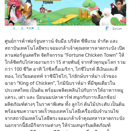
ศูนย์การค้าฟอร์จูนทาวน์ จับมือ บริษัท ซีพีแรม จำกัด และ
สถาบันเทคโนโลยีพระจอมเกล้าเจ้าคุณทหารลาดกระบัง เปิด
ลานฟอร์จูนสตรีท จัดกิจกรรม “Fortune Chicken Town” ให้
ใกล้ชิดกับไก่สวยงามกว่า 15 สายพันธุ์ จากทั่วทุกมุมโลก รวม
กว่า 100 ชีวิต อาทิ ไก่ซิลกี้อเมริกา, ไก่ซีไบรท์ สีเงินและสี
ทอง, ไก่เวียนดอทท์ ราชินีไข่ไก่, ไก่ยักษ์บราห์ม่า เจ้าของ
ฉายา “King of Chicken”, ไก่มินิบราห์ม่า ที่มีชุดเดียวใน
ประเทศไทย เป็นต้น พร้อมเพลิดเพลินไปกับการให้อาหารหมู
แคระ, เต่า และ ป้อนนมปลาคาร์ฟ สนุกกับการเลือกช้อป
ผลิตภัณฑ์ต่างๆ ในราคาพิเศษ ทั้ง ลูกไก่ ต้นไม้ประดับ เป็นต้น
พร้อมชมความรวดเร็วของเทคโนโลยีเครื่องนับจำนวนไข่
จากสถาบันเทคโนโลยีพระจอมเกล้าเจ้าคุณทหารลาดกระบัง
นอกจากนี้ยังมีกิจกรรมต่างๆ ให้ร่วมสนุกรับผลิตภัณฑ์