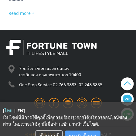
Read more +
Search
for:
7 ถ. รัชดาภิเษก แขวง ดินแดง
เขตดินแดง กรุงเทพมหานคร 10400
One Stop Service
02 766 3883, 02 248 5855
[
ไทย
|
EN
]
เว็บไซต์นี้มีการใช้คุกกี้เพื่อการปรับปรุงการใช้บริการออนไลน์ของ
Promotion
Happening
Review
Directory
Contact Us
Shop
ท่าน โดยเราจะใช้คุกกี้เมื่อท่านเข้ามาหน้าเว็บไซต์
.
©FORTUNETOWN 2021
—
TERMS
—
PRIVACY