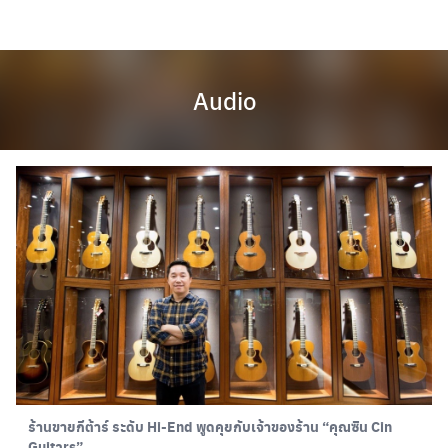
Skip
to
content
Audio
Thai
English
ร้านขายกีต้าร์ ระดับ Hi-End พูดคุยกับเจ้าของร้าน “คุณซิน Cin
Guitars”