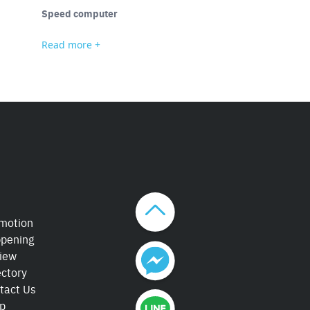
Speed computer
Happiness Food ขย
ความสุข
Read more +
Read more +
motion
pening
iew
ectory
tact Us
p