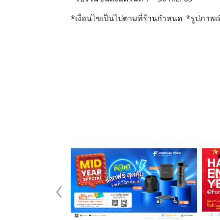
*เงื่อนไขเป็นไปตามที่ร้านกำหนด *รูปภาพเพื