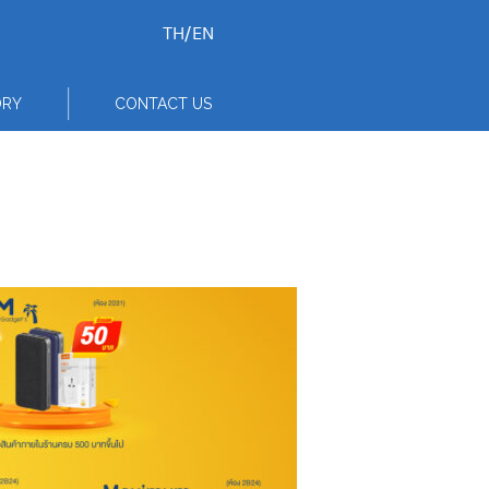
TH
/
EN
ORY
CONTACT US