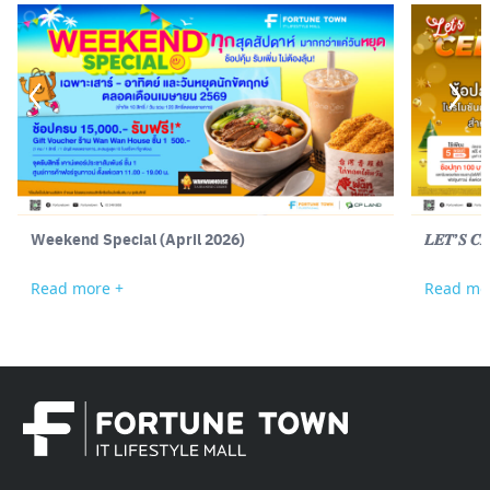
Weekend Special (April 2026)
𝑳𝑬𝑻’𝑺 𝑪𝑬
Read more +
Read mo