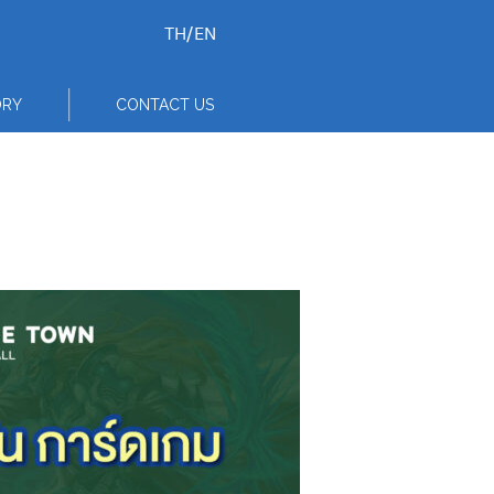
TH
/
EN
ORY
CONTACT US