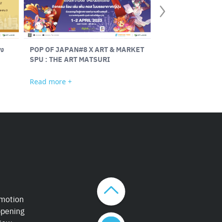
าง
POP OF JAPAN#8 X ART & MARKET
Cups of the Town 
SPU : THE ART MATSURI
Read more +
Read more +
motion
pening