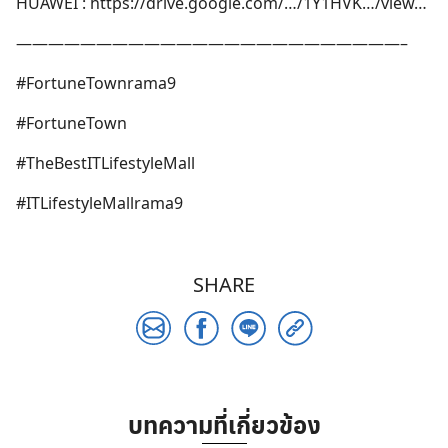
HUAWEI :
https://drive.google.com/…/1Y1HVK…/view
…
————————————————————————–
#FortuneTownrama9
Search
for:
#FortuneTown
#TheBestITLifestyleMall
#ITLifestyleMallrama9
SHARE
บทความที่เกี่ยวข้อง