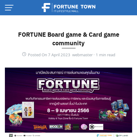
Skip
to
content
FORTUNE Board game & Card game
community
Posted On 7 April 2023 webmaster ·
Thai
English