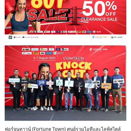
ฟอร์จูนทาวน์ (Fortune Town) ศูนย์รวมไอทีและไลฟ์สไตล์