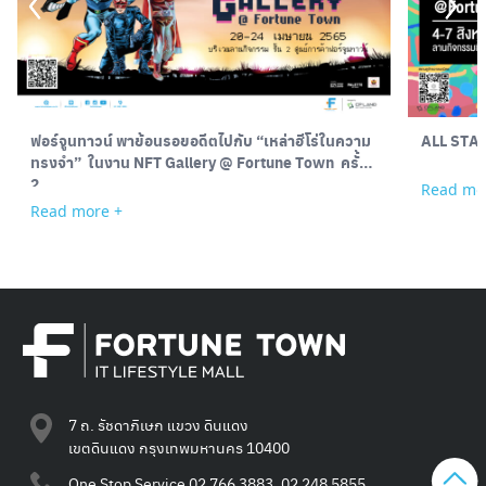
ฟอร์จูนทาวน์ พาย้อนรอยอดีตไปกับ “เหล่าฮีโร่ในความ
ALL STA
ทรงจำ” ในงาน NFT Gallery @ Fortune Town ครั้งที่
2
Read mo
Read more +
7 ถ. รัชดาภิเษก แขวง ดินแดง
เขตดินแดง กรุงเทพมหานคร 10400
One Stop Service
02 766 3883, 02 248 5855