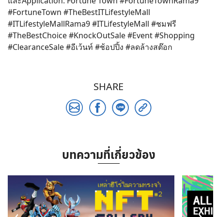
และApplication: Fortune Town #FortuneTownRama9
#FortuneTown #TheBestITLifestyleMall
#ITLifestyleMallRama9 #ITLifestyleMall #ชมฟรี
#TheBestChoice #KnockOutSale #Event #Shopping
#ClearanceSale #อีเว้นท์ #ช้อปปิ้ง #ลดล้างสต๊อก
SHARE
บทความที่เกี่ยวข้อง