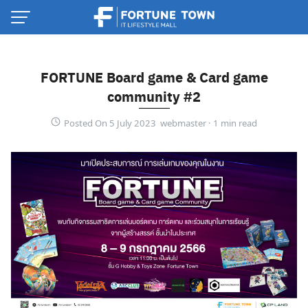
Skip
to
content
FORTUNE Board game & Card game
community #2
Posted On 5 July 2023 webmaster ·
Thai
English