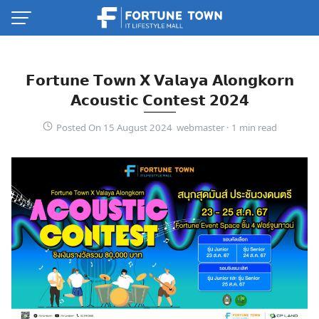
Skip
to
content
𝗙𝗼𝗿𝘁𝘂𝗻𝗲 𝗧𝗼𝘄𝗻 𝗫 𝗩𝗮𝗹𝗮𝘆𝗮 𝗔𝗹𝗼𝗻𝗴𝗸𝗼𝗿𝗻
𝗔𝗰𝗼𝘂𝘀𝘁𝗶𝗰 𝗖𝗼𝗻𝘁𝗲𝘀𝘁 𝟮𝟬𝟮𝟰
Posted On 15 August 2024 webmaster ·
Thai
English