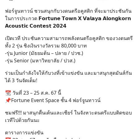
ฟอร์จูนทาวน์ ชวนสนุกกับวงดนตรีอคูสติก ที่จะมาประชันกัน
ในการประกวด 𝗙𝗼𝗿𝘁𝘂𝗻𝗲 𝗧𝗼𝘄𝗻 𝗫 𝗩𝗮𝗹𝗮𝘆𝗮 𝗔𝗹𝗼𝗻𝗴𝗸𝗼𝗿𝗻
𝗔𝗰𝗼𝘂𝘀𝘁𝗶𝗰 𝗖𝗼𝗻𝘁𝗲𝘀𝘁 𝟮𝟬𝟮𝟰
เปิดเวที ประชันความสามารถพลังดนตรีอคูสติก ของวงดนตรี
ทั้ง 2 รุ่น ชิงเงินรางวัลรวม 80,000 บาท
-รุ่น Junior (มัธยมต้น – ปลาย / ปวช.)
-รุ่น Senior (มหาวิทยาลัย / ปวส.)
ร่วมเป็นกำลังใจให้กับวงที่เข้าแข่งขัน และมาสนุกสุดมันส์กัน
ได้ 3 วันจัดเต็ม!
📆 วันที่ 23 – 25 ส.ค. 67 นี้
📌Fortune Event Space ชั้น 4 ฟอร์จูนทาวน์
ชมฟรี!!! มาสนุกตื่นเต้นและเชียร์ ในจังหวะดนตรีแบบติดขอบ
เวทีไปด้วยกันนะ
ตารางการแข่งขัน