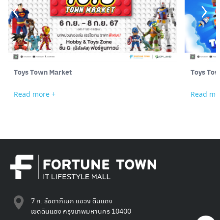
Toys Town Market
Toys Tow
Read more +
Read mo
7 ถ. รัชดาภิเษก แขวง ดินแดง
เขตดินแดง กรุงเทพมหานคร 10400