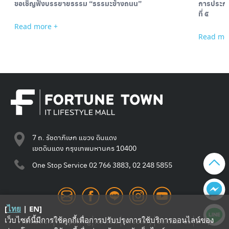
ขอเชิญฟังบรรยายธรรม “ธรรมะข้างถนน”
การประกว
ที่ ๕
Read more +
Read mo
7 ถ. รัชดาภิเษก แขวง ดินแดง
เขตดินแดง กรุงเทพมหานคร 10400
One Stop Service
02 766 3883, 02 248 5855
[
ไทย
|
EN
]
เว็บไซต์นี้มีการใช้คุกกี้เพื่อการปรับปรุงการใช้บริการออนไลน์ของ
Promotion
Happening
Review
Directory
Contact Us
Shop