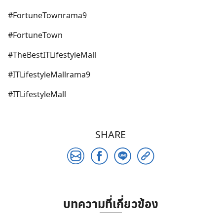
#FortuneTownrama9
#FortuneTown
Search
for:
#TheBestITLifestyleMall
#ITLifestyleMallrama9
#ITLifestyleMall
SHARE
บทความที่เกี่ยวข้อง