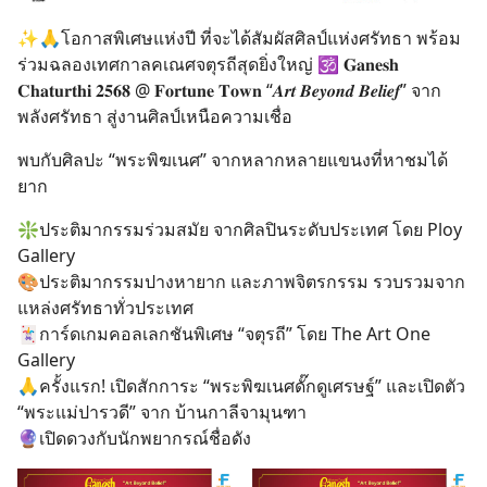
✨🙏โอกาสพิเศษแห่งปี ที่จะได้สัมผัสศิลป์แห่งศรัทธา พร้อม
ร่วมฉลองเทศกาลคเณศจตุรถีสุดยิ่งใหญ่ 🕉️ 𝐆𝐚𝐧𝐞𝐬𝐡
𝐂𝐡𝐚𝐭𝐮𝐫𝐭𝐡𝐢 𝟐𝟓𝟔𝟖 @ 𝐅𝐨𝐫𝐭𝐮𝐧𝐞 𝐓𝐨𝐰𝐧 “𝑨𝒓𝒕 𝑩𝒆𝒚𝒐𝒏𝒅 𝑩𝒆𝒍𝒊𝒆𝒇” จาก
พลังศรัทธา สู่งานศิลป์เหนือความเชื่อ
พบกับศิลปะ “พระพิฆเนศ” จากหลากหลายแขนงที่หาชมได้
ยาก
❇️ประติมากรรมร่วมสมัย จากศิลปินระดับประเทศ โดย Ploy
Gallery
🎨ประติมากรรมปางหายาก และภาพจิตรกรรม รวบรวมจาก
แหล่งศรัทธาทั่วประเทศ
🃏การ์ดเกมคอลเลกชันพิเศษ “จตุรถี” โดย The Art One
Gallery
🙏ครั้งแรก! เปิดสักการะ “พระพิฆเนศดั๊กดูเศรษฐ์” และเปิดตัว
“พระแม่ปารวดี” จาก บ้านกาลีจามุนฑา
🔮เปิดดวงกับนักพยากรณ์ชื่อดัง