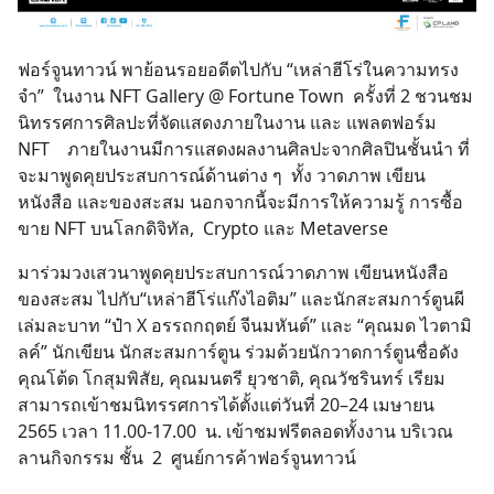
ฟอร์จูนทาวน์ พาย้อนรอยอดีตไปกับ “เหล่าฮีโร่ในความทรง
จำ” ในงาน NFT Gallery @ Fortune Town ครั้งที่ 2 ชวนชม
นิทรรศการศิลปะที่จัดแสดงภายในงาน และ แพลตฟอร์ม
NFT ภายในงานมีการแสดงผลงานศิลปะจากศิลปินชั้นนำ ที่
จะมาพูดคุยประสบการณ์ด้านต่าง ๆ ทั้ง วาดภาพ เขียน
หนังสือ และของสะสม นอกจากนี้จะมีการให้ความรู้ การซื้อ
ขาย NFT บนโลกดิจิทัล, Crypto และ Metaverse
มาร่วมวงเสวนาพูดคุยประสบการณ์วาดภาพ เขียนหนังสือ
ของสะสม ไปกับ“เหล่าฮีโร่แก๊งไอติม” และนักสะสมการ์ตูนผี
เล่มละบาท “ป๋า X อรรถกฤตย์ จีนมหันต์” เเละ “คุณมด ไวตามิ
ลค์” นักเขียน นักสะสมการ์ตูน ร่วมด้วยนักวาดการ์ตูนชื่อดัง
คุณโต้ด โกสุมพิสัย, คุณมนตรี ยุวชาติ, คุณวัชรินทร์ เรียม
สามารถเข้าชมนิทรรศการได้ตั้งแต่วันที่ 20–24 เมษายน
2565 เวลา 11.00-17.00 น. เข้าชมฟรีตลอดทั้งงาน บริเวณ
ลานกิจกรรม ชั้น 2 ศูนย์การค้าฟอร์จูนทาวน์