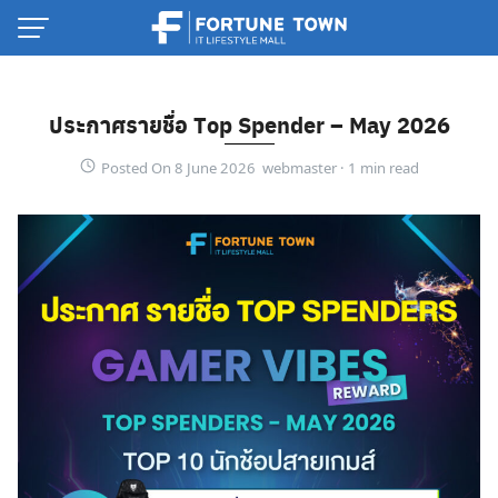
Skip
to
content
ประกาศรายชื่อ Top Spender – May 2026
Posted On 8 June 2026 webmaster ·
Thai
English