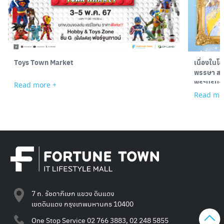
Toys Town Market
เนื่องใน
พรรษา สมเ
พระบรมรา
Read more +
Read mo
7 ถ. รัชดาภิเษก แขวง ดินแดง
เขตดินแดง กรุงเทพมหานคร 10400
One Stop Service
02 766 3883, 02 248 5855