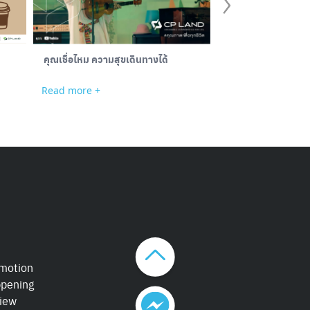
เปิดตลาด “Hand Craft” เอาใจสาวก
คุณเชื่อไหม ความสุขเดินทางได้
Gadget ชวนช้อปชิค ๆ แบบเซฟๆ ที่
ฟอร์จูนทาวน์
Read more +
Read more +
motion
pening
iew