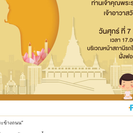
มะข้างถนน”