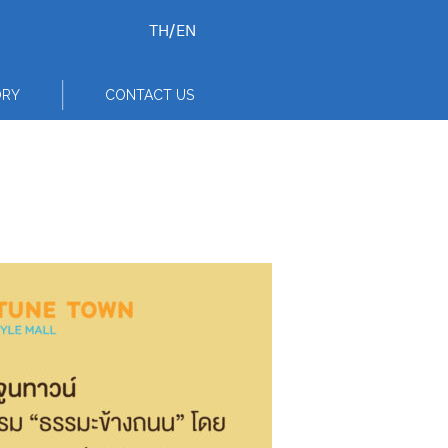
TH
/
EN
ORY
CONTACT US