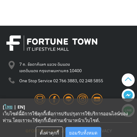
7 ถ. รัชดาภิเษก แขวง ดินแดง
เขตดินแดง กรุงเทพมหานคร 10400
One Stop Service
02 766 3883, 02 248 5855
[
ไทย
|
EN
]
เว็บไซต์นี้มีการใช้คุกกี้เพื่อการปรับปรุงการใช้บริการออนไลน์ของ
Promotion
Happening
Review
Directory
Contact Us
Shop
ท่าน โดยเราจะใช้คุกกี้เมื่อท่านเข้ามาหน้าเว็บไซต์
.
©FORTUNETOWN 2021
—
TERMS
—
PRIVACY
ตั้งค่าคุกกี้
ยอมรับทั้งหมด