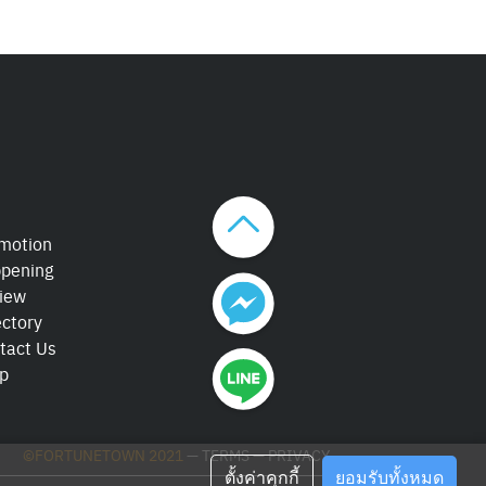
motion
pening
iew
ectory
tact Us
p
©FORTUNETOWN 2021
—
TERMS
—
PRIVACY
ตั้งค่าคุกกี้
ยอมรับทั้งหมด