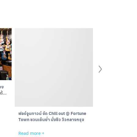
วง
“Music in LifeStyle” 
ต้าร์
เสียง
สะท้อนตัวตนของ
Read more +
ฟอร์จูนทาวน์ จัด Chill out @ Fortune
Town ชวนเย็นย่ำ นั่งชิว วิวกลางกรุง
Read more +