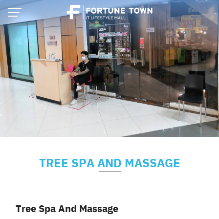
Skip
to
content
TREE SPA AND MASSAGE
Thai
English
Tree Spa And Massage