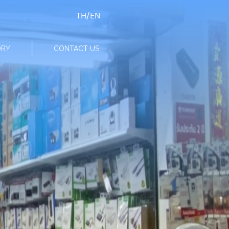
TH
/
EN
ORY
CONTACT US