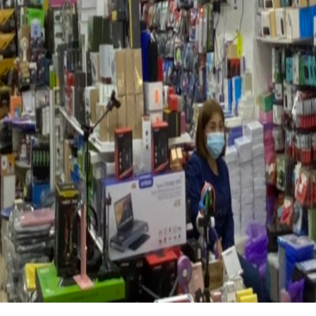
Search
for: