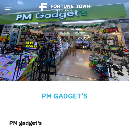
Skip
to
content
PM GADGET’S
Thai
English
PM gadget's