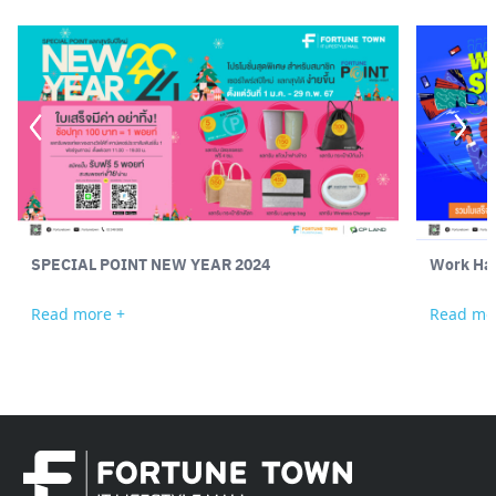
SPECIAL POINT NEW YEAR 2024
Work Har
Read more +
Read mo