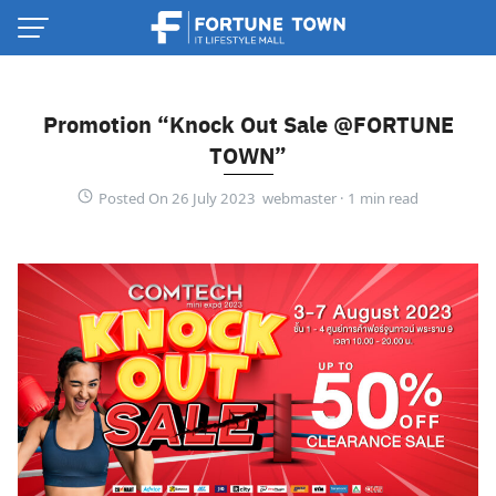
Skip
to
content
Promotion “Knock Out Sale @FORTUNE
TOWN”
Posted On 26 July 2023 webmaster ·
Thai
English