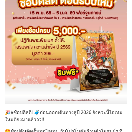
🎉#ช้อปดีลดี! 🧳ก่อนออกเดินทางสู่ปี 2026 จังหวะนี้ไอเทม
ใหม่ต้องมาแล้ววว!!
🤩ช้อปคุ้มจัดเต็มทุกไอเทม กับโปรโมชันร้านค้าในศูนย์ฯ ที่