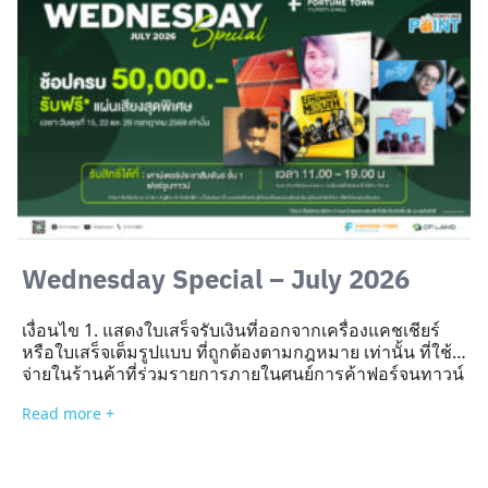
คลู)*จำกัด 1 บัญชี / 1 สิทธิ์ , จำนวนจำกัด ➡️ช้อปครบ
20,000.-🥤📱#รับฟรี!* Magnetic Water Bottle 24
Oz(กระบอกน้ำ มีแม่เหล็กติดมือถือ 24 Oz)*จำกัด 1 บัญชี /
1 สิทธิ์ , จำนวนจำกัด (1 สิทธิ์ รวมใบเสร็จได้สูงสุด 5 ใบ […]
Wednesday Special – July 2026
เงื่อนไข 1. แสดงใบเสร็จรับเงินที่ออกจากเครื่องแคชเชียร์
หรือใบเสร็จเต็มรูปแบบ ที่ถูกต้องตามกฎหมาย เท่านั้น ที่ใช้
จ่ายในร้านค้าที่ร่วมรายการภายในศูนย์การค้าฟอร์จูนทาวน์
ภายในวันที่ใช้จ่าย เท่านั้น ​ 2. ขอสงวนสิทธิ์สำหรับใบเสร็จ
Read more +
เขียนมือ, สำเนาใบเสร็จ, ใบเสร็จ Copy, ใบเสร็จ Reprint, ใบ
วางบิล, ใบ Preview รายการ , บิลเงินสด ไม่เข้าร่วมทุกกรณี​
3. สามารถสะสมใบเสร็จได้สูงสุด 5 ใบเสร็จ ภายในวันที่ใช้
จ่าย / การแลกรับสิทธิ์ 1 ครั้ง (ใบเสร็จรับเงินใช้ได้วันต่อวัน