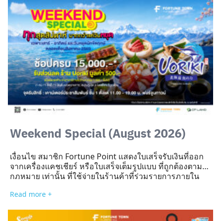
3. สมาชิกฟอร์จูนพอยท์ รับ ผลิตภัณฑ์เปลี่ยนสีผม
Schwarzkopf – Freshlight Cream สี Greige Beige บลอน
ด์เบจประกายเทา มูลค่า 359 บาท 1 กล่อง เมื่อใช้จ่ายภายใน
ศูนย์การค้าฯ ครบ 3,000 บาท ขึ้นไป และสามารถใช้สิทธิ์
ได้ 1 คน/5 สิทธิ์/1 บัญชี ตลอดรายการ​ 4. สามารถสะสมใบ
เสร็จได้สูงสุด 5 ใบ ต่อสิทธิ์ […]
Search
for:
Weekend Special (August 2026)
เงื่อนไข สมาชิก Fortune Point แสดงใบเสร็จรับเงินที่ออก
จากเครื่องแคชเชียร์ หรือใบเสร็จเต็มรูปแบบ ที่ถูกต้องตาม
กฎหมาย เท่านั้น ที่ใช้จ่ายในร้านค้าที่ร่วมรายการภายใน
ศูนย์การค้าฟอร์จูนทาวน์ ภายในวันที่ใช้จ่าย เท่านั้น เมื่อซื้อ
Read more +
สินค้ารวมมูลค่า 15,000 บาท (ตามยอดชำระจริง) รับฟรี
Gift Voucher ร้าน Uoriki มูลค่า 500 บาท จำกัด 5 สิทธิ์/วัน
รวมจำนวน 55 สิทธิ์ ตลอดรายการ สงวนสิทธิ์สำหรับใบเสร็จ