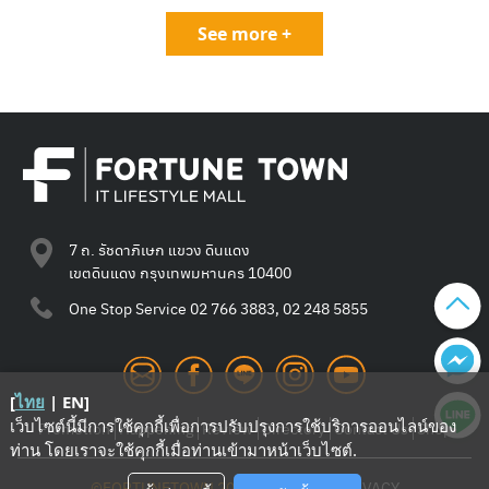
เท่านั้น ไม่สามารถนำมารับสิทธิ์ย้อนหลังได้)​ 4.ใบเสร็จที่นำ
See more +
มาแลกของสมนาคุณอย่างใดอย่างหนึ่งแล้ว ไม่สามารถนำ
มาแลกของรางวัลในรายการอื่นได้อีก​ 5. สมาชิกฟอร์จูน
พอยท์ รับแผ่นเสียง Lipta – ตึกโป๊ะ หรือ แผ่นเสียง Tracy
Chapman หรือ แผ่นเสียง Bodyslam – In love 2 หรือ แผ่น
เสียง Disney Lemonade Mouth หรือแผ่นเสียง […]
7 ถ. รัชดาภิเษก แขวง ดินแดง
เขตดินแดง กรุงเทพมหานคร 10400
One Stop Service
02 766 3883, 02 248 5855
[
ไทย
|
EN
]
เว็บไซต์นี้มีการใช้คุกกี้เพื่อการปรับปรุงการใช้บริการออนไลน์ของ
Promotion
Happening
Review
Directory
Contact Us
Shop
ท่าน โดยเราจะใช้คุกกี้เมื่อท่านเข้ามาหน้าเว็บไซต์
.
©FORTUNETOWN 2021
—
TERMS
—
PRIVACY