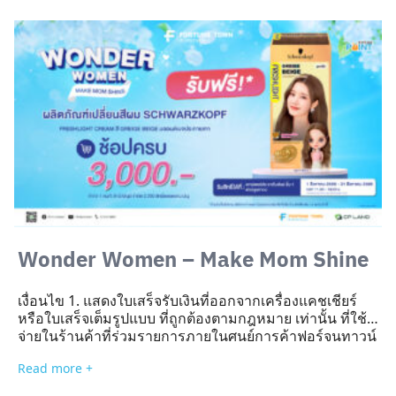
เสร็จ Reprint, ใบวางบิล, ใบ Preview รายการ, บิล
เงินสด ไม่เข้าร่วมทุกกรณี ​ สามารถสะสมใบเสร็จได้สูงสุด 5
ใบเสร็จ ภายในวันที่ใช้จ่าย / การแลกรับสิทธิ์ 1 ครั้ง (ใบ
เสร็จรับเงินใช้ได้วันต่อวันเท่านั้น ไม่สามารถนำมารับสิทธิ์
ย้อนหลังได้)​ ใบเสร็จที่นำมาแลกของสมนาคุณอย่างใดอย่าง
หนึ่งแล้ว ไม่สามารถนำมาแลกของรางวัลในรายการอื่นได้
อีก​ สมาชิก Fortune Point รับต้นมะลิ
ซ้อน จำนวน 1 ต้น มูลค่า 89 บาท เมื่อใช้จ่ายในศูนย์การค้า
ครบ 800 บาทขึ้นไป จำกัด 1 สิทธิ์ / 1 บัญชี / ตลอดแคมเปญ
และจำกัด 400 สิทธิ์ตลอดแคมเปญ​ รับสิทธิ์ได้ตั้งแต่วัน
ที่ 10 สิงหาคม 2569 – 16 สิงหาคม 2569 บริเวณเคาน์เตอร์
ประชาสัมพันธ์ ชั้น 1 ฟอร์จูนทาวน์ เวลา 11.00 – 19.00 น. ​
ต้องกดรับสิทธิ์ต่อหน้าเจ้าหน้าที่ ผ่าน Line: @fortunetown
เท่านั้น ในกรณีที่มีการกดแลกรับสิทธิ์แล้วไม่ได้นำมารับ
Wonder Women – Make Mom Shine
สิทธิ์ไม่ว่ากรณีใดก็ตาม ทางบริษัทฯ ขอสงวนสิทธิ์ในการไม่
ชดเชยคืนสิทธิ์ให้ทุกกรณี​ ใบเสร็จฯ ที่ไม่สามารถร่วม
รายการได้ 8.1 การชำระค่าบริการสาธารณูปโภคทุกชนิด
เงื่อนไข 1. แสดงใบเสร็จรับเงินที่ออกจากเครื่องแคชเชียร์
8.2 การชำระค่าบริการโทรศัพท์พื้นฐานและโทรศัพท์มือถือ
หรือใบเสร็จเต็มรูปแบบ ที่ถูกต้องตามกฎหมาย เท่านั้น ที่ใช้
ทุกระบบ หรือค่าบริการอินเตอร์เน็ต 8.3 การชำระค่าบริการ
จ่ายในร้านค้าที่ร่วมรายการภายในศูนย์การค้าฟอร์จูนทาวน์
ทางการเงินต่าง ๆ 8.4 การจองหรือมัดจำสินค้า 8.5 การซื้อ
ภายในวันที่ใช้จ่าย เท่านั้น ​ 2. ขอสงวนสิทธิ์สำหรับใบเสร็จ
บัตรเติมเงิน, การซื้อบัตรเติมเงินโทรศัพท์มือถือทุกระบบ 8.6
Read more +
เขียนมือ, สำเนาใบเสร็จ, ใบเสร็จ Copy, ใบเสร็จ Reprint, ใบ
ใบเสร็จฯ ของโลตัส และโรงแรมอวานี รัชดา […]
วางบิล, ใบ Preview รายการ, บิลเงินสด ไม่เข้าร่วมทุกกรณี​