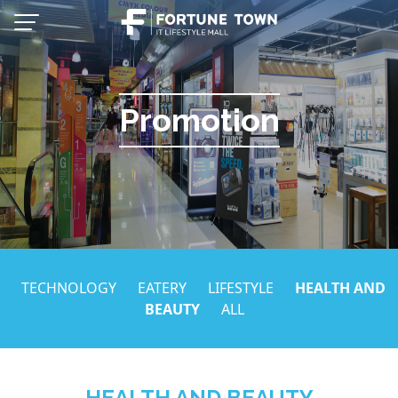
Skip
to
content
Promotion
TECHNOLOGY
EATERY
LIFESTYLE
HEALTH AND
Thai
BEAUTY
ALL
English
HEALTH AND BEAUTY