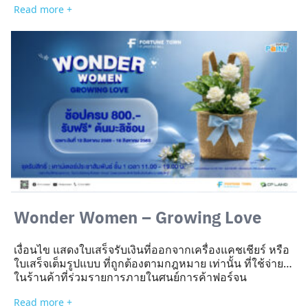
Read more +
300,000 บาท) รับ หูฟัง KEF รุ่น Mu7 Noise Cancelling
Over Ear Wireless Headphones สี Charcoal Grey มูลค่า
รางวัลละ 9,900 บาท​ 2.2 ยอดการใช้จ่ายสูงสุด ลำดับที่ 3
รับ แผ่นเสียง BOYdPOD // OST. SIDE A มูลค่า 5,500​ 2.3
ยอดการใช้จ่ายสูงสุด ลำดับที่ 4 รับ แผ่นเสียง Groove
Riders The Lift […]
Wonder Women – Growing Love
เงื่อนไข แสดงใบเสร็จรับเงินที่ออกจากเครื่องแคชเชียร์ หรือ
ใบเสร็จเต็มรูปแบบ ที่ถูกต้องตามกฎหมาย เท่านั้น ที่ใช้จ่าย
ในร้านค้าที่ร่วมรายการภายในศูนย์การค้าฟอร์จูน
ทาวน์ ภายในวันที่ใช้จ่าย เท่านั้น ​ ขอสงวนสิทธิ์สำหรับใบ
Read more +
เสร็จเขียนมือ, สำเนาใบเสร็จ, ใบเสร็จ Copy, ใบ