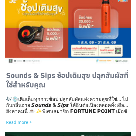
เขียนมือ, สำเนาใบเสร็จ, ใบเสร็จ Copy, ใบเสร็จ Reprint, ใบ
วางบิล, ใบ Preview รายการ, บิลเงินสด ไม่เข้าร่วมทุกกรณี
สามารถสะสมใบเสร็จได้สูงสุด 5 ใบ และใบเสร็จรับเงินใช้ได้
วันต่อวันเท่านั้น สามารถใช้สิทธิ์ได้ 1 คน/1 สิทธิ์/1 บัญชี
ตลอดรายการ ใบเสร็จที่นำมาแลกของสมนาคุณอย่างใด
อย่างหนึ่งแล้ว ไม่สามารถนำมาแลกของรางวัลในรายการ
อื่นได้อีก สามารถร่วมกิจกรรมได้ตั้งแต่วันที่ […]
Sounds & Sips ช้อปเติมสุข ปลุกสัมผัสที่
ใช่สำหรับคุณ
🎶💿เติมเต็มทุกการช้อป ปลุกสัมผัสแห่งความสุขที่ใช่… ไป
กับกลิ่นอาย 𝙎𝙤𝙪𝙣𝙙𝙨 & 𝙎𝙞𝙥𝙨 ให้อินต่อเนื่องตลอดทั้งเดือน
สิงหาคมนี้ ☕ ✨พิเศษสมาชิก 𝗙𝗢𝗥𝗧𝗨𝗡𝗘 𝗣𝗢𝗜𝗡𝗧 เมื่อช้
อปร้านค้าที่ร่วมรายการครบตามเงื่อนไข รับของรางวัลสุด
Read more +
Exclusive ไปเลย! (ของมีจำนวนจำกัดน้า) ➡️ ช้อปครบ
5,000.-💽🚗#รับฟรี!* Retro Record Player Car Air
Freshener(น้ำหอมติดรถยนต์ ดีไซน์เครื่องเล่นแผ่นเสียงสุด