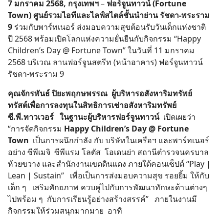
7 มกราคม
2568
,
กรุงเทพฯ
–
ฟอร์จูนทาวน์ (
Fortune
Town
) ศูนย์รวมไอทีและไลฟ์สไตล์ชั้นนำย่าน รัชดา-พระราม
9
ร่วมกับพาร์ทเนอร์ ส่งมอบความสุขต้อนรับวันเด็กแห่งชาติ
ปี 2568 พร้อมเปิดโลกแห่งความยั่นยืนกับกิจกรรม “Happy
Children’s Day @ Fortune Town” ในวันที่ 11 มกราคม
2568 บริเวณ ลานฟอร์จูนสตรีท (หน้าอาคาร) ฟอร์จูนทาวน์
รัชดา-พระราม 9
คุณจักรพันธ์ ปิยะพฤกษพรรณ ผู้บริหารอสังหาริมทรัพย์
ทรัสต์เพื่อการลงทุนในสิทธิการเช่าอสังหาริมทรัพย์
ซี.พี.ทาวเวอร์ ในฐานะผู้บริหารฟอร์จูนทาวน์
เปิดเผยว่า
“การจัดกิจกรรม
Happy Children’s Day @ Fortune
Town
เป็นการผนึกกำลัง กับ บริษัทในเครือฯ และพาร์ทเนอร์
อย่าง ซีพีเมจิ ซีพีแรม โลตัส โอเดนย่า สถานีตำรวจนครบาล
ห้วยขวาง และสำนักงานเขตดินแดง ภายใต้คอนเซ็ปต์ “Play |
Lean | Sustain” เพื่อเป็นการส่งมอบความสุข รอยยิ้ม ให้กับ
เด็ก ๆ เสริมศักยภาพ ควบคู่ไปกับการพัฒนาทักษะด้านต่างๆ
ไปพร้อม ๆ กับการเรียนรู้อย่างสร้างสรรค์” ภายในงานมี
กิจกรรมให้ร่วมสนุกมากมาย อาทิ