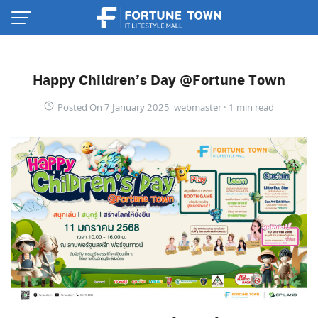
Skip
to
content
Happy Children’s Day @Fortune Town
Posted On 7 January 2025 webmaster ·
Thai
English