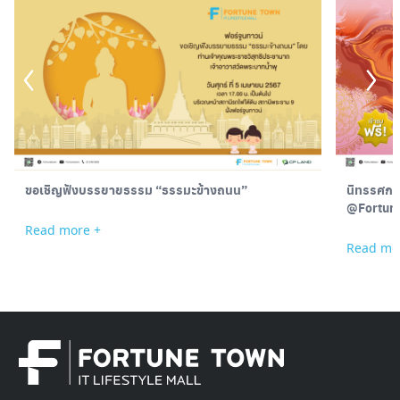
ขอเชิญฟังบรรยายธรรม “ธรรมะข้างถนน”
นิทรรศกา
@Fortun
Read more +
Read mo