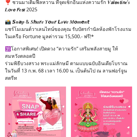
❣️ ชวนมาเติมฟีลหวาน ที่จุดเช็กอินแห่งความรัก 𝑽𝙖𝒍𝙚𝒏𝙩𝒊𝙣𝒆’𝒔
𝑳𝙤𝒗𝙚 𝙁𝒆𝙨𝒕 2025
📸 𝙎𝒏𝙖𝒑 & 𝑺𝙝𝒂𝙧𝒆 𝒀𝙤𝒖𝙧 𝙇𝒐𝙫𝒆 𝑴𝙤𝒎𝙚𝒏𝙩
แชร์โมเมนต์วาเลนไทน์ของคุณ รับบัตรกํานัลห้องพักโรงแรม
ในเครือ Fortune มูลค่ารวม 15,500.- ฟรี!*
🕉️โอกาสพิเศษ! เปิดดวง “ความรัก” เสริมพลังสายมู ให้
สมหวังตลอดปี
ร่วมพิธีบวงสรวง พระแม่ลักษมี ตามแบบฉบับอินเดียโบราณ
ในวันที่ 13 ก.พ. 68 เวลา 16.00 น. เป็นต้นไป ณ ลานฟอร์จูน
สตรีท