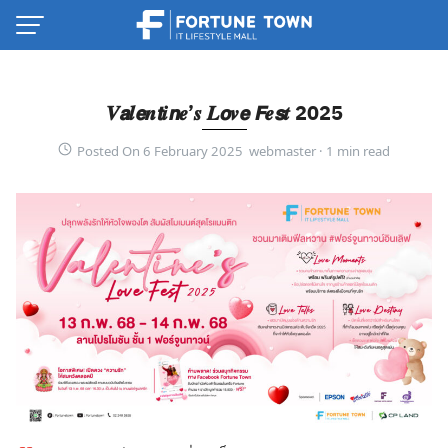
Skip
to
content
𝑽𝙖𝒍𝙚𝒏𝙩𝒊𝙣𝒆’𝒔 𝑳𝙤𝒗𝙚 𝙁𝒆𝙨𝒕 2025
Posted On 6 February 2025 webmaster ·
Thai
English