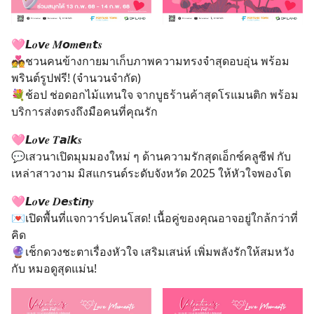
🩷𝙇𝒐𝙫𝒆 𝑴𝙤𝒎𝙚𝒏𝙩𝒔
💑ชวนคนข้างกายมาเก็บภาพความทรงจำสุดอบอุ่น พร้อม
พรินต์รูปฟรี! (จำนวนจำกัด)
💐ช้อป ช่อดอกไม้แทนใจ จากบูธร้านค้าสุดโรแมนติก พร้อม
บริการส่งตรงถึงมือคนที่คุณรัก
🩷𝙇𝒐𝙫𝒆 𝑻𝙖𝒍𝙠𝒔
💬เสวนาเปิดมุมมองใหม่ ๆ ด้านความรักสุดเอ็กซ์คลูซีฟ กับ
เหล่าสาวงาม มิสแกรนด์ระดับจังหวัด 2025 ให้หัวใจพองโต
🩷𝙇𝒐𝙫𝒆 𝑫𝙚𝒔𝙩𝒊𝙣𝒚
💌เปิดพื้นที่แจกวาร์ปคนโสด! เนื้อคู่ของคุณอาจอยู่ใกล้กว่าที่
คิด
🔮เช็กดวงชะตาเรื่องหัวใจ เสริมเสน่ห์ เพิ่มพลังรักให้สมหวัง
กับ หมอดูสุดแม่น!