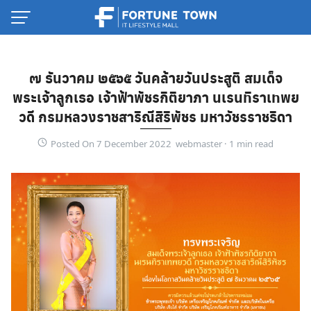
Skip
to
content
๗ ธันวาคม ๒๕๖๕ วันคล้ายวันประสูติ สมเด็จ
พระเจ้าลูกเธอ เจ้าฟ้าพัชรกิติยาภา นเรนทิราเทพย
วดี กรมหลวงราชสาริณีสิริพัชร มหาวัชรราชธิดา
Posted On 7 December 2022 webmaster ·
Thai
English