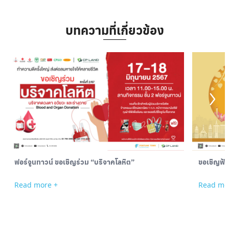
บทความที่เกี่ยวข้อง
ฟอร์จูนทาวน์ ขอเชิญร่วม “บริจาคโลหิต”
ขอเชิญฟั
Read more +
Read mo