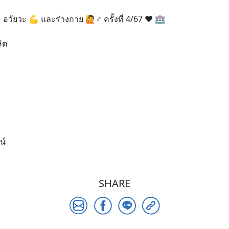
วัยวะ 💪 และร่างกาย 🙋♂️ ครั้งที่ 4/67 ❤️ 🏥
ิต
Search
for:
น์
SHARE