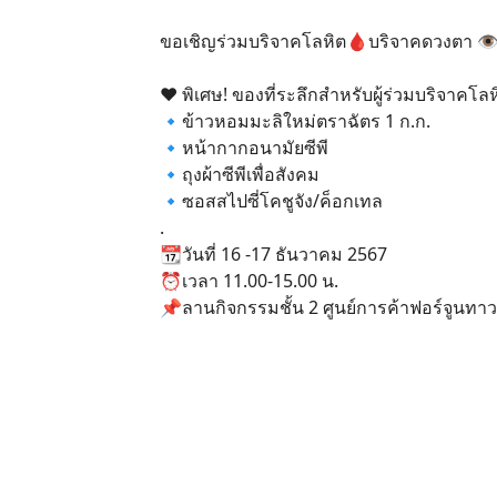
ขอเชิญร่วมบริจาคโลหิต🩸บริจาคดวงตา 👁️ อ
♥️ พิเศษ! ของที่ระลึกสำหรับผู้ร่วมบริจาคโลห
🔹ข้าวหอมมะลิใหม่ตราฉัตร 1 ก.ก.
🔹หน้ากากอนามัยซีพี
🔹ถุงผ้าซีพีเพื่อสังคม
🔹ซอสสไปซี่โคชูจัง/ค็อกเทล
.
📆วันที่ 16 -17 ธันวาคม 2567
⏰เวลา 11.00-15.00 น.
📌ลานกิจกรรมชั้น 2 ศูนย์การค้าฟอร์จูนทาว