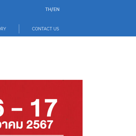
TH
/
EN
ORY
CONTACT US