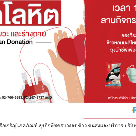
 เครือเจริญโภคภัณฑ์ ธุรกิจพืชครบวงจร ข้าว ขนส่งและบริการ บริษั