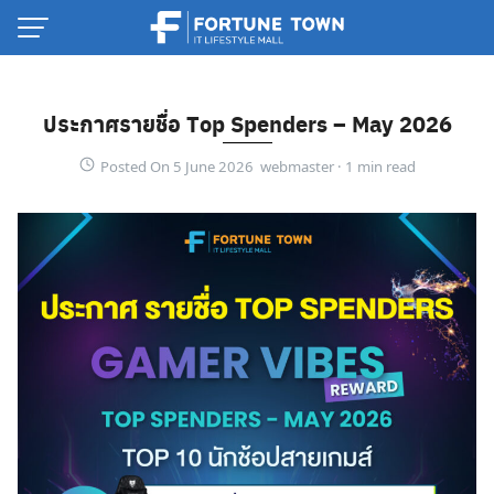
Skip
to
content
ประกาศรายชื่อ Top Spenders – May 2026
Posted On 5 June 2026 webmaster ·
Thai
English