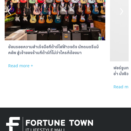
ย้อนรอยความสำเร็จมือกีต้าร์ไฟฟ้าวงดัง นักดนตรีแบ็
คอัพ สู่เจ้าของร้านกีต้าร์ที่ไม่ว่าใครก็ต้องมา
Read more +
ฟอร์จูนทา
ย่ำ นั่งชิ
Read mo