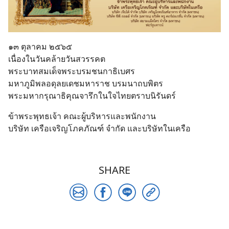
๑๓ ตุลาคม ๒๕๖๕
เนื่องในวันคล้ายวันสวรรคต
พระบาทสมเด็จพระบรมชนกาธิเบศร
มหาภูมิพลอดุลยเดชมหาราช บรมนาถบพิตร
พระมหากรุณาธิคุณจารึกในใจไทยตราบนิรันดร์
ข้าพระพุทธเจ้า คณะผู้บริหารและพนักงาน
บริษัท เครือเจริญโภคภัณฑ์ จำกัด และบริษัทในเครือ
SHARE