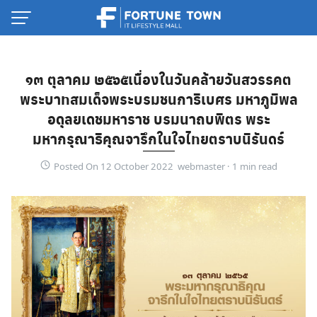
Skip
to
content
๑๓ ตุลาคม ๒๕๖๕เนื่องในวันคล้ายวันสวรรคต
พระบาทสมเด็จพระบรมชนกาธิเบศร มหาภูมิพล
อดุลยเดชมหาราช บรมนาถบพิตร พระ
มหากรุณาธิคุณจารึกในใจไทยตราบนิรันดร์
Posted On 12 October 2022 webmaster ·
Thai
English