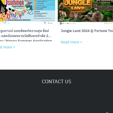
์จูนทาวน์ แจกพ้อยท์ความสุข ช้อป
Jungle Land 2024 @ Fortune T
ก แลกรับของรางวัลฟินยกกำลัง 2
าน “Happy Summer Application
Read more +
rtune Town”
d more +
CONTACT US