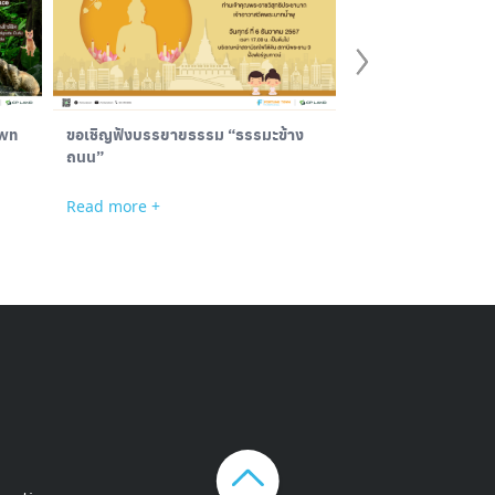
own
ขอเชิญฟังบรรยายธรรม “ธรรมะข้าง
ถนน”
2023 China Root 
Camp & Jiujang Ji
Read more +
Read more +