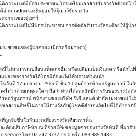
บรรลุนิติภาวะ) แต่มีบัตรประขาชน โดยเตรียมเอกสารรับรางวัลดังต่อไปนี
มีอำนาจปกครองยินยอมให้ผู้เยาว์รับรางวัล
ระชาชนของผู้เยาว์
ม่บรรลุนิติภาวะ) แต่ไม่มีบัตรประขาชน การติดต่อรับรางวัลจะต้องให้
ตรประชาชนของผู้ปกครอง (บิดาหรือมารดา)
น
ัลนี้ไม่สามารถเปลี่ยนแพ็คเกจอื่น หรือเปลี่ยนเป็นเงินสด หรือนำ
ี่ยนแปลงของรางวัลได้โดยมิต้องแจ้งให้ทราบล่วงหน้า
วันที่ 17 มกราคม 2565 ที่ ชั้น 10 ศูนย์การค้าฟอร์จูนทาวน์ ในวัน
ดไม่ว่าด้วยเหตุผลใด ๆ ถือว่าท่านได้สละสิทธิ์การรับของรางวัลดั
าฟอร์จูนทาวน์ พนักงานของบริษัท ซี.พี.แลนด์ จำกัด (มหาชน) ไม่มี
ริษัทขอสงวนสิทธิ์ในการให้รางวัลกับผู้โชคดีสำรองถัดไปที่ได้ทำ
ันที่ถูกจับขึ้นในวันแรกเพียงรางวัลเดียวเท่านั้น
ท จะต้องเสียภาษีหัก ณ ที่จ่าย 5% ของมูลค่าของรางวัลทันที ที่มารั
top service โทร 02 247 3737 ต่อ 0 หรือ 083 989 1483