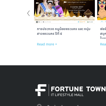
การประกวด หนูน้อยพระนคร และ หนุ่ม
ฟอร
สาวพระนคร ปีที่ ๕
สนุ
ในง
@Fo
Read more +
Rea